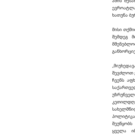
ამის შეს
ევროატლა
ხათუნა ბუ
მისი თქმ
შემდეგ მ
მშენებლო
განხორცი
„მიუხედა
შევძლოთ 
ჩვენს აფ
საქართვე
უზრუნვე
კეთილდღე
სახელმწი
პოლიტიკა
შეუწყობს
ყველა ი