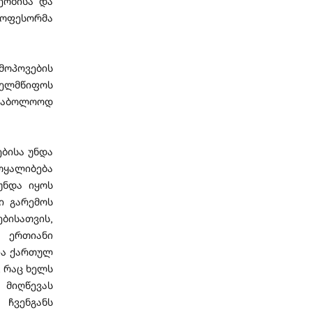
ეობისა და
როფესორმა
მოპოვების
ხელმწიფოს
 საბოლოოდ
ბისა უნდა
ოყალიბება
უნდა იყოს
ი გარემოს
ისათვის,
ს ერთიანი
ია ქართულ
 რაც ხელს
 მიღწევას
ჩვენგანს