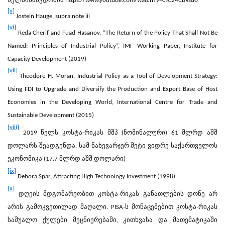
ხელმისაწვდომია
https://www.youtube.com/watch?v=0JC24CBVsdo
[v]
Jostein Hauge,
supra note iii
[vi]
Reda Cherif and Fuad Hasanov, “The Return of the Policy That Shall Not Be
Named: Principles of Industrial Policy”, IMF Working Paper,
Institute for
Capacity Development
(2019)
[vii]
Theodore H. Moran, Industrial Policy as a Tool of Development Strategy:
Using FDI to Upgrade and Diversify the Production and
Export Base of Host
Economies in the Developing World,
International Centre for Trade and
Sustainable Development
(2015)
[viii]
2019
წელს
კოსტა
-
რიკას
მშპ
(
ნომინალური
) 61
მლრდ
აშშ
დოლარს
შეადგენდა
,
სამ
-
ნახევარჯერ
მეტი
ვიდრე
საქართველოს
ეკონომიკა
(17.7
მლრდ
აშშ
დოლარი
)
[ix]
Debora Spar, Attracting High Technology Investment (1998)
[x]
დღეის მდგომარეობით კოსტა-რიკას განათლების დონე არ
არის გამოკვეთილად მაღალი. PISA-ს მონაცემებით კოსტა-რიკას
საშუალო ქულები მეცნიერებაში, კითხვასა და მათემატიკაში