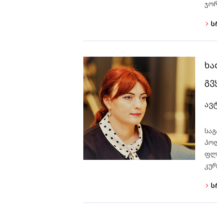
ჯორ
ს
ხა
გვ
ავ
საგ
პო
ფლ
კურ
ს