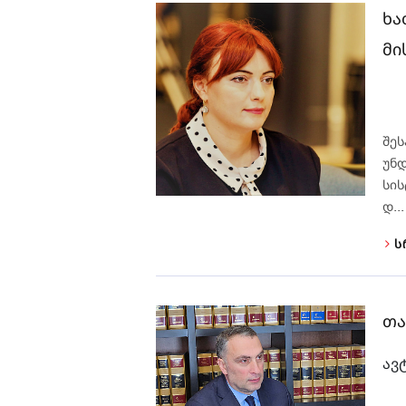
ხა
მი
შეს
უნდ
სის
დ...
ს
თა
ავ