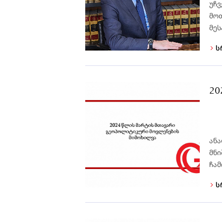
უჩვ
მოთ
მეს
ს
20
ანა
მნი
ჩა
ს