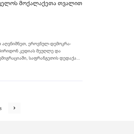
თველოს მოქალაქეთა თვალით
აღვნიშნეთ, ერ­ო­ვ­ნულ-დემოკ­რა­
რი­დონ კე­დიას მე­უღლე და
გ­­რა­ციაში, საფრანგეთის დედაქა...
8