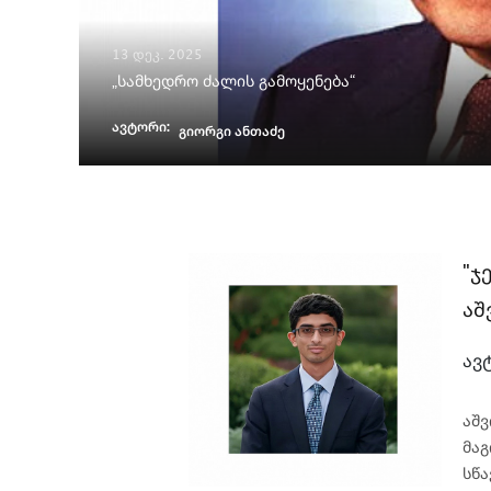
13 დეკ. 2025
„სამხედრო ძალის გამოყენება“
ავტორი:
გიორგი ანთაძე
"ჯ
აშ
ავ
აშვ
მაგ
სწა