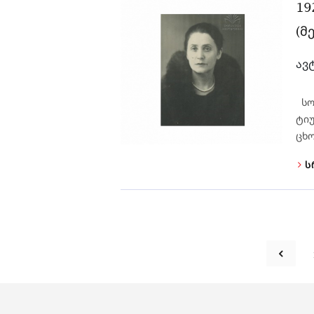
19
(მ
ავ
სოფ
ტიუ
ცხო
ს